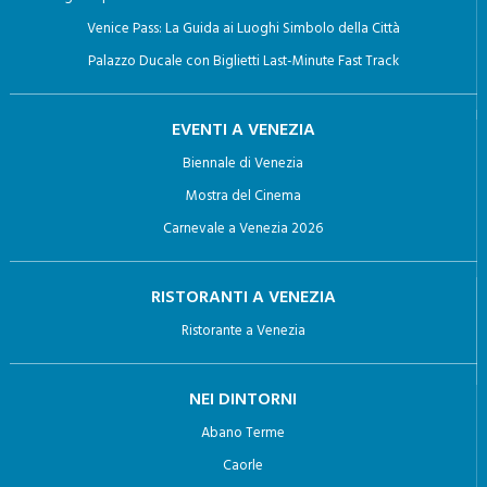
Giro in Gondola a Venezia: Un viaggio Indimenticabile
Biglietti per la Basilica di San Marco con Terrazza e Pala D’Oro
Venice Pass: La Guida ai Luoghi Simbolo della Città
Palazzo Ducale con Biglietti Last-Minute Fast Track
EVENTI A VENEZIA
Biennale di Venezia
Mostra del Cinema
Carnevale a Venezia 2026
RISTORANTI A VENEZIA
Ristorante a Venezia
NEI DINTORNI