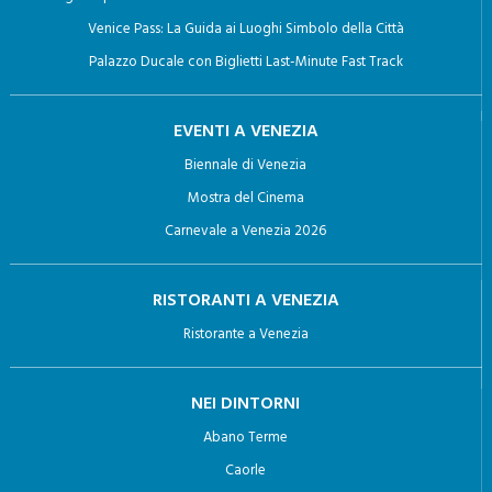
Giro in Gondola a Venezia: Un viaggio Indimenticabile
Biglietti per la Basilica di San Marco con Terrazza e Pala D’Oro
Venice Pass: La Guida ai Luoghi Simbolo della Città
Palazzo Ducale con Biglietti Last-Minute Fast Track
EVENTI A VENEZIA
Biennale di Venezia
Mostra del Cinema
Carnevale a Venezia 2026
RISTORANTI A VENEZIA
Ristorante a Venezia
NEI DINTORNI