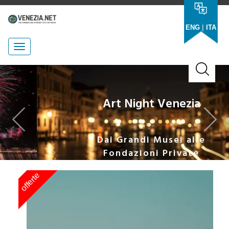
|
ENG
ITA
Previous
Nex
Art Night Venezia
Dai Grandi Musei alle
Fondazioni Private
offerte
of