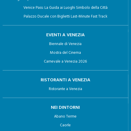
Giro in Gondola a Venezia: Un viaggio Indimenticabile
Biglietti per la Basilica di San Marco con Terrazza e Pala D’Oro
Venice Pass: La Guida ai Luoghi Simbolo della Città
Palazzo Ducale con Biglietti Last-Minute Fast Track
EVENTI A VENEZIA
Biennale di Venezia
Mostra del Cinema
Carnevale a Venezia 2026
RISTORANTI A VENEZIA
Ristorante a Venezia
NEI DINTORNI