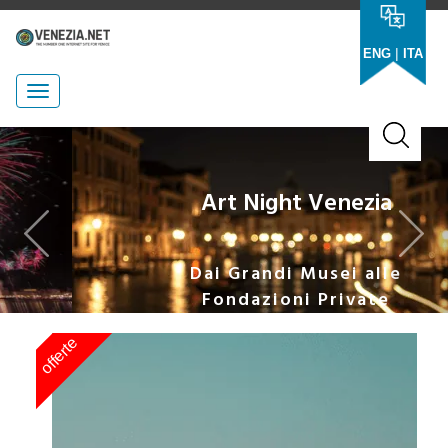
|
ENG
ITA
Previous
Nex
Art Night Venezia
Dai Grandi Musei alle
Fondazioni Private
offerte
of