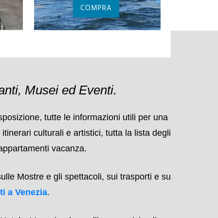
VENI
ZO
BIGLIETTI BASILICA
GUIDA
DI SAN MARCO
V
COMPRA
anti, Musei ed Eventi.
osizione, tutte le informazioni utili per una
ari culturali e artistici, tutta la lista degli