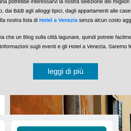
 che una selezione di Bed and Breakfast, Alloggi Tipici 
nche approfondimenti sui Musei e i Palazzi da visitare, sul
e in città: abbiamo anche una lista dei migliori
Ristoran
 potrebbe interessarvi la nostra selezione dei migliori 
o, dai B&B agli alloggi tipici, dagli appartamenti alle cas
la nostra lista di
Hotel a Venezia
senza alcun costo aggi
ia che un Blog sulla città lagunare, quindi potrete facilm
 informazioni sugli eventi e gli Hotel a Venezia. Saremo fel
leggi di più