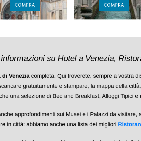
TRASPORTO
ALILAGUNA
ALL'AEROPORTO
BIGLIETTI PALAZ
MARCO POLO
DUCALE
COMPRA
COMPRA
:
informazioni su Hotel a Venezia, Ristor
 di Venezia
completa. Qui troverete, sempre a vostra disp
are gratuitamente e stampare, la mappa della città, itiner