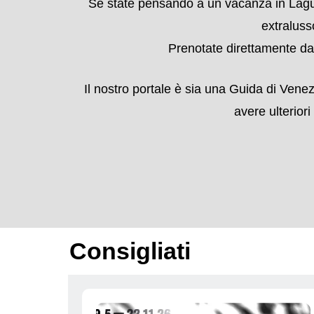
Hotel a Venezia, oltre
Oltre agli
Eventi a Venezia
potrete trovare a
dove mangiar
Se state pensando a un vacanza in Laguna
extraluss
Prenotate direttamente dal
Il nostro portale è sia una Guida di Venez
avere ulteriori