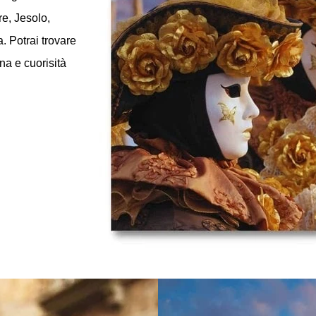
eventi che si
 comprendono:
anza e teatro,
a anche eventi
i informato anche
ungo la riviera
re, Jesolo,
. Potrai trovare
na e cuorisità