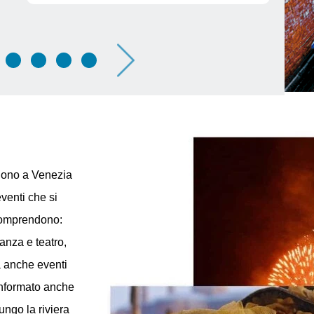
Rinasce il “Ponte tra le Anime”
Se
Gr
Dettagli
olgono a Venezia