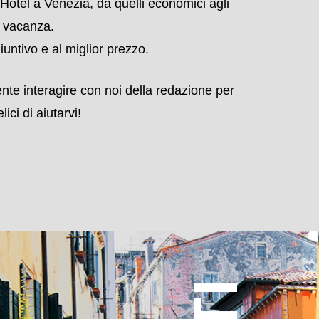
e appartamenti vacanza.
le Mostre e gli spettacoli, sui trasporti e su
ti a Venezia
.
Hotel a Venezia, da quelli economici agli
e vacanza.
untivo e al miglior prezzo.
ente interagire con noi della redazione per
ici di aiutarvi!