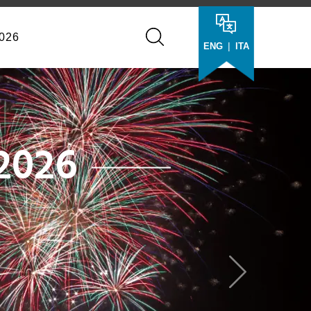
026
|
ENG
ITA
Next
a
ni Private