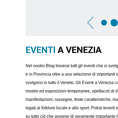
ys
Gli Etruschi arrivano a Palazzo
Ducale: un viaggio tra acque, culti e
santuari
li
Dettagli
EVENTI
A VENEZIA
Nel nostro Blog troverai tutti gli eventi che si sv