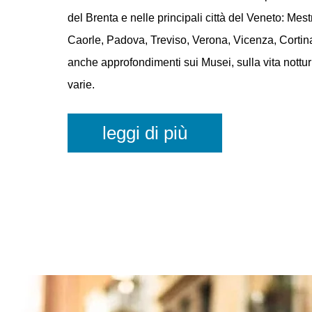
e in Provincia oltre a una selezione di importanti 
svolgono in tutto il Veneto. Gli Eventi a Venezia
mostre ed esposizioni temporanee, spettacoli di d
manifestazioni, rassegne, feste caratteristiche, m
legati al folklore locale e allo sport. Potrai tenert
su tutto ciò che avviene di veramente importante l
del Brenta e nelle principali città del Veneto: Mest
Caorle, Padova, Treviso, Verona, Vicenza, Cortina
anche approfondimenti sui Musei, sulla vita nottur
varie.
leggi di più