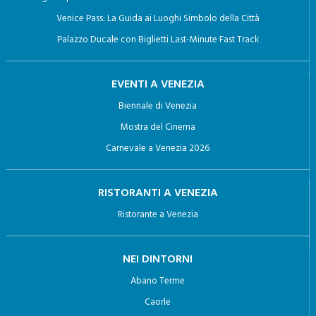
Giro in Gondola a Venezia: Un viaggio Indimenticabile
Biglietti per la Basilica di San Marco con Terrazza e Pala D’Oro
Venice Pass: La Guida ai Luoghi Simbolo della Città
Palazzo Ducale con Biglietti Last-Minute Fast Track
EVENTI A VENEZIA
Biennale di Venezia
Mostra del Cinema
Carnevale a Venezia 2026
RISTORANTI A VENEZIA
Ristorante a Venezia
NEI DINTORNI