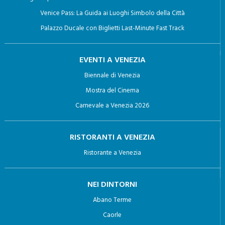
Giro in Gondola a Venezia: Un viaggio Indimenticabile
Biglietti per la Basilica di San Marco con Terrazza e Pala D’Oro
Venice Pass: La Guida ai Luoghi Simbolo della Città
Palazzo Ducale con Biglietti Last-Minute Fast Track
EVENTI A VENEZIA
Biennale di Venezia
Mostra del Cinema
Carnevale a Venezia 2026
RISTORANTI A VENEZIA
Ristorante a Venezia
NEI DINTORNI