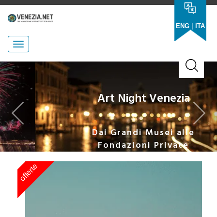
|
ENG
ITA
Previous
Nex
Art Night Venezia
Dai Grandi Musei alle
Fondazioni Private
offerte
of