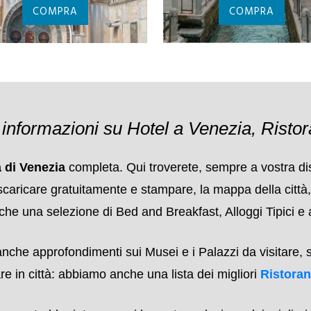
TRASPORTO
ALILAGUNA
ALL'AEROPORTO
BIGLIETTI PALAZ
MARCO POLO
DUCALE
COMPRA
COMPRA
:
informazioni su Hotel a Venezia, Ristor
 di Venezia
completa. Qui troverete, sempre a vostra disp
are gratuitamente e stampare, la mappa della città, itiner