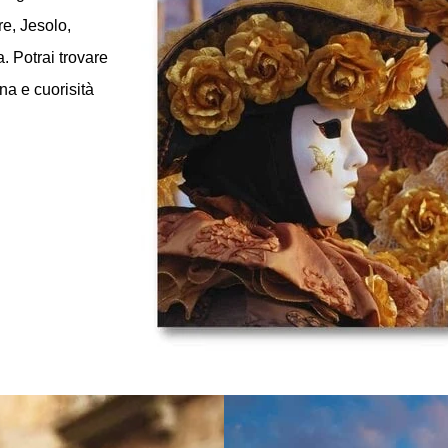
eventi che si
 comprendono:
anza e teatro,
a anche eventi
i informato anche
ungo la riviera
re, Jesolo,
. Potrai trovare
na e cuorisità