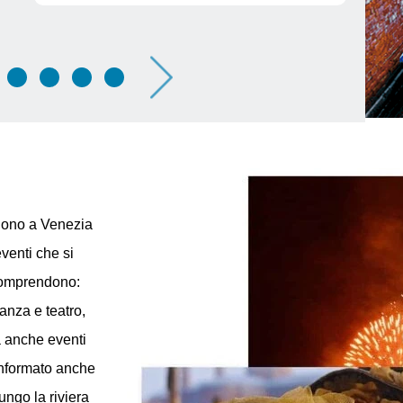
Rinasce il “Ponte tra le Anime”
Se
Gr
Dettagli
olgono a Venezia