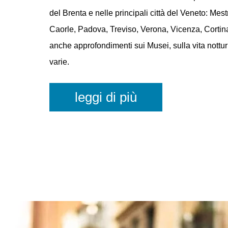
e in Provincia oltre a una selezione di importanti 
svolgono in tutto il Veneto. Gli Eventi a Venezia
mostre ed esposizioni temporanee, spettacoli di d
manifestazioni, rassegne, feste caratteristiche, m
legati al folklore locale e allo sport. Potrai tenert
su tutto ciò che avviene di veramente importante l
del Brenta e nelle principali città del Veneto: Mest
Caorle, Padova, Treviso, Verona, Vicenza, Cortina
anche approfondimenti sui Musei, sulla vita nottur
varie.
leggi di più