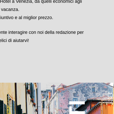
e appartamenti vacanza.
le Mostre e gli spettacoli, sui trasporti e su
ti a Venezia
.
Hotel a Venezia, da quelli economici agli
e vacanza.
untivo e al miglior prezzo.
ente interagire con noi della redazione per
ici di aiutarvi!