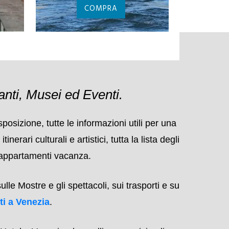
VENI
ZO
BIGLIETTI BASILICA
GUIDA
DI SAN MARCO
V
COMPRA
anti, Musei ed Eventi.
osizione, tutte le informazioni utili per una
ari culturali e artistici, tutta la lista degli