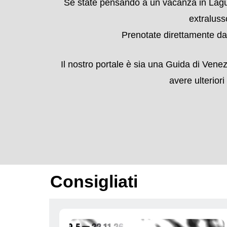
Hotel a Venezia, oltre
Oltre agli
Eventi a Venezia
potrete trovare a
dove mangiar
Se state pensando a un vacanza in Laguna
extraluss
Prenotate direttamente dal
Il nostro portale è sia una Guida di Venez
avere ulteriori