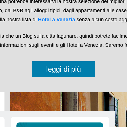
 che una selezione di Bed and Breakfast, Alloggi Tipici 
nche approfondimenti sui Musei e i Palazzi da visitare, sul
e in città: abbiamo anche una lista dei migliori
Ristoran
 potrebbe interessarvi la nostra selezione dei migliori 
o, dai B&B agli alloggi tipici, dagli appartamenti alle cas
la nostra lista di
Hotel a Venezia
senza alcun costo aggi
ia che un Blog sulla città lagunare, quindi potrete facilm
 informazioni sugli eventi e gli Hotel a Venezia. Saremo fel
leggi di più