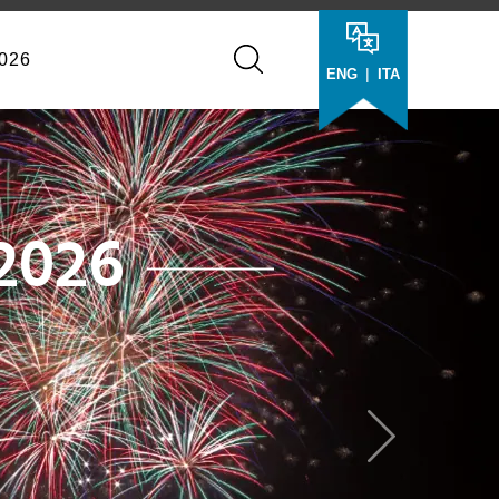
026
|
ENG
ITA
Next
a
ni Private