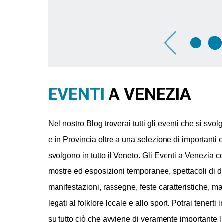
ys
Gli Etruschi arrivano a Palazzo
Ducale: un viaggio tra acque, culti e
santuari
li
Dettagli
EVENTI
A VENEZIA
Nel nostro Blog troverai tutti gli eventi che si sv