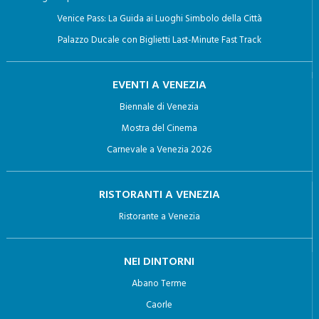
Giro in Gondola a Venezia: Un viaggio Indimenticabile
Biglietti per la Basilica di San Marco con Terrazza e Pala D’Oro
Venice Pass: La Guida ai Luoghi Simbolo della Città
Palazzo Ducale con Biglietti Last-Minute Fast Track
EVENTI A VENEZIA
Biennale di Venezia
Mostra del Cinema
Carnevale a Venezia 2026
RISTORANTI A VENEZIA
Ristorante a Venezia
NEI DINTORNI