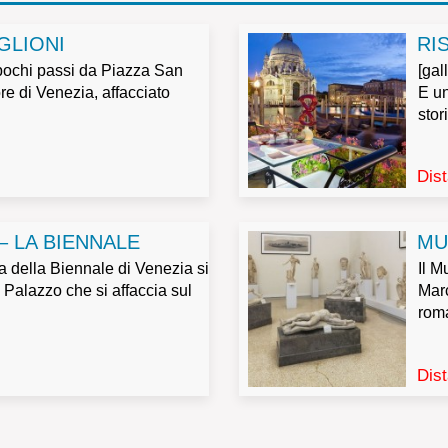
GLIONI
RI
 pochi passi da Piazza San
[gal
re di Venezia, affacciato
E un
.
stor
Dis
 – LA BIENNALE
MU
a della Biennale di Venezia si
Il 
 Palazzo che si affaccia sul
Marc
roma
Dis