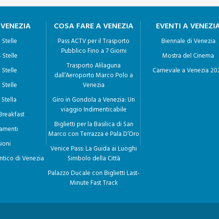
 VENEZIA
COSA FARE A VENEZIA
EVENTI A VENEZI
 Stelle
Pass ACTV per il Trasporto
Biennale di Venezia
Pubblico Fino a 7 Giorni
 Stelle
Mostra del Cinema
Trasporto Alilaguna
 Stelle
Carnevale a Venezia 20
dall’Aeroporto Marco Polo a
 Stelle
Venezia
 Stella
Giro in Gondola a Venezia: Un
viaggio Indimenticabile
Breakfast
Biglietti per la Basilica di San
amenti
Marco con Terrazza e Pala D’Oro
ioni
Venice Pass: La Guida ai Luoghi
ntico di Venezia
Simbolo della Città
Palazzo Ducale con Biglietti Last-
Minute Fast Track