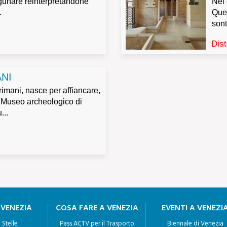
agunare reinterpretandone
Nel 
.
Quer
sont
Dis
NI
imani, nasce per affiancare,
l Museo archeologico di
...
 VENEZIA
COSA FARE A VENEZIA
EVENTI A VENEZI
 Stelle
Pass ACTV per il Trasporto
Biennale di Venezia