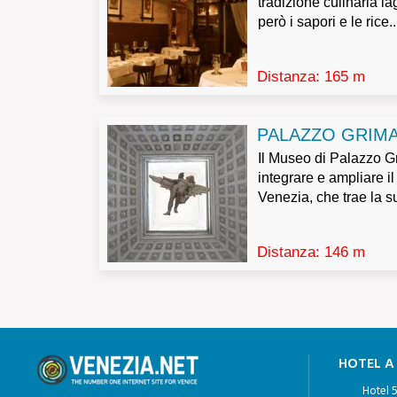
tradizione culinaria l
però i sapori e le rice..
Distanza: 165 m
PALAZZO GRIMA
Il Museo di Palazzo Gr
integrare e ampliare i
Venezia, che trae la su
Distanza: 146 m
HOTEL A
Hotel 5