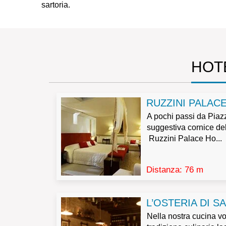
sartoria.
HOTE
RUZZINI PALAC
A pochi passi da Piaz
suggestiva cornice del
Ruzzini Palace Ho...
Distanza: 76 m
L’OSTERIA DI S
Nella nostra cucina v