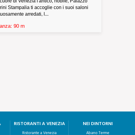
cuore di Venezia l'antico, nobile, Palazzo
ini Stampalia ti accoglie con i suoi saloni
uosamente arredati, l...
tanza: 90 m
A
RISTORANTI A VENEZIA
NEI DINTORNI
Ristorante a Venezia
Abano Terme