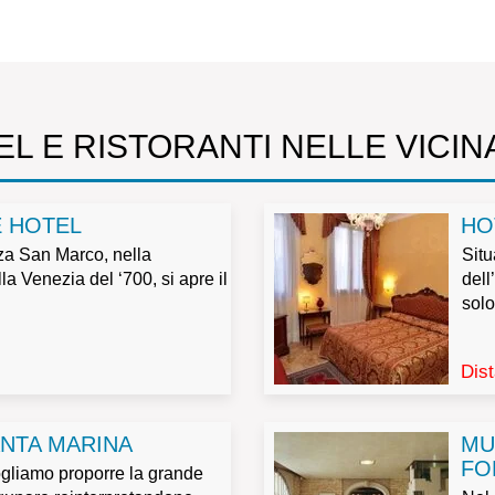
L E RISTORANTI NELLE VICI
E HOTEL
HO
za San Marco, nella
Situ
la Venezia del ‘700, si apre il
dell
solo
Dis
ANTA MARINA
MU
FO
ogliamo proporre la grande