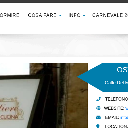
ORMIRE
COSA FARE
INFO
CARNEVALE 2
OS
Calle Del 
TELEFONO: 
WEBSITE:
w
EMAIL:
info
LOCATION: C