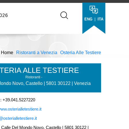
026
|
ENG
ITA
Home
Ristoranti a Venezia
Osteria Alle Testiere
TERIA ALLE TESTIERE
Ristoranti -
Mondo Novo, Castello | 5801 30122 | Venezia
+39.041.5227220
ww.osterialletestiere.it
@osterialletestiere.it
alle Del Mondo Novo, Castello | 5801 30122 |