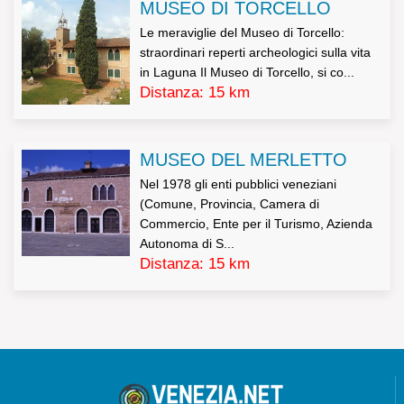
MUSEO DI TORCELLO
ai dati personali ed altri diritti
Le meraviglie del Museo di Torcello:
straordinari reperti archeologici sulla vita
in Laguna Il Museo di Torcello, si co...
1. L’interessato ha diritto di ottenere la conferma
Distanza: 15 km
dell’esistenza o meno di dati personali che lo riguardano,
anche se non ancora registrati, e la loro comunicazione
MUSEO DEL MERLETTO
in forma intelligibile.
Nel 1978 gli enti pubblici veneziani
(Comune, Provincia, Camera di
2. L’interessato ha diritto di ottenere l’indicazione:
Commercio, Ente per il Turismo, Azienda
Autonoma di S...
a) dell’origine dei dati personali;
Distanza: 15 km
b) delle finalità e modalità del trattamento;
c) della logica applicata in caso di trattamento effettuato
con l’ausilio di strumenti elettronici;
d) degli estremi identificativi del titolare, dei responsabili
e del rappresentante designato ai sensi dell’articolo 5,