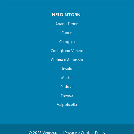
di invio di materiale pubblicitario o di vendita diretta o per
NEI DINTORNI
il compimento di ricerche di mercato o di comunicazione
Abano Terme
commerciale.
Caorle
Chioggia
Conegliano Veneto
Cortina d’Ampezzo
Jesolo
Mestre
Padova
Treviso
Valpolicella
© 2025 Venezia.net |
Privacy e Cookies Policy