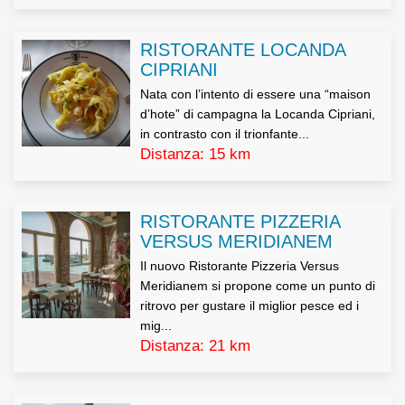
verrà valutato di volta in volta dall’azienda titolare del
trattamento e determinerà le conseguenti decisioni
RISTORANTE LOCANDA
CIPRIANI
rapportate all’importanza dei dati richiesti rispetto alla
Nata con l’intento di essere una “maison
gestione del rapporto commerciale.
d’hote” di campagna la Locanda Cipriani,
I dati potranno essere conosciuti solo dal nostro
in contrasto con il trionfante...
Distanza: 15 km
personale aziendale.
I dati non saranno oggetto di diffusione.
RISTORANTE PIZZERIA
VERSUS MERIDIANEM
L’interessato potrà esercitare tutti i diritti di cui all’art. 7
Il nuovo Ristorante Pizzeria Versus
del DL 196/2003 (tra cui i diritti di accesso, rettifica,
Meridianem si propone come un punto di
ritrovo per gustare il miglior pesce ed i
aggiornamento, di opposizione al trattamento e di
mig...
cancellazione).
Distanza: 21 km
Decreto Legislativo n.196/2003, Art. 7 – Diritto di accesso