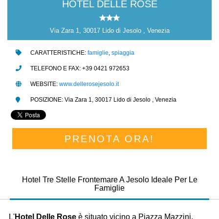
HOTEL DELLE ROSE
Via Zara 1, 30017 Lido di Jesolo , Venezia
CARATTERISTICHE:
famiglie
,
spiaggia
TELEFONO E FAX: +39 0421 972653
WEBSITE:
www.dellerosejesolo.it
POSIZIONE: Via Zara 1, 30017 Lido di Jesolo , Venezia
PRENOTA ORA!
Hotel Tre Stelle Frontemare A Jesolo Ideale Per Le
Famiglie
L'
Hotel Delle Rose
è situato vicino a Piazza Mazzini,