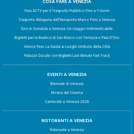
COSA FARE A VENEZIA
successivamente trattati;
Pass ACTV per il Trasporto Pubblico Fino a 7 Giorni
c) l’attestazione che le operazioni di cui alle lettere a) e
Trasporto Alilaguna dall’Aeroporto Marco Polo a Venezia
b) sono state portate a conoscenza, anche per quanto
Giro in Gondola a Venezia: Un viaggio Indimenticabile
riguarda il loro contenuto, di coloro ai quali i dati sono
Biglietti per la Basilica di San Marco con Terrazza e Pala D’Oro
stati comunicati o diffusi, eccettuato il caso in cui tale
Venice Pass: La Guida ai Luoghi Simbolo della Città
adempimento si rivela impossibile o comporta un
Palazzo Ducale con Biglietti Last-Minute Fast Track
impiego di mezzi manifestamente sproporzionato rispetto
al diritto tutelato.
EVENTI A VENEZIA
Biennale di Venezia
4. L’interessato ha diritto di opporsi, in tutto o in parte:
Mostra del Cinema
Carnevale a Venezia 2026
a) per motivi legittimi al trattamento dei dati personali che
lo riguardano, ancorché pertinenti allo scopo della
RISTORANTI A VENEZIA
raccolta;
Ristorante a Venezia
b) al trattamento di dati personali che lo riguardano a fini