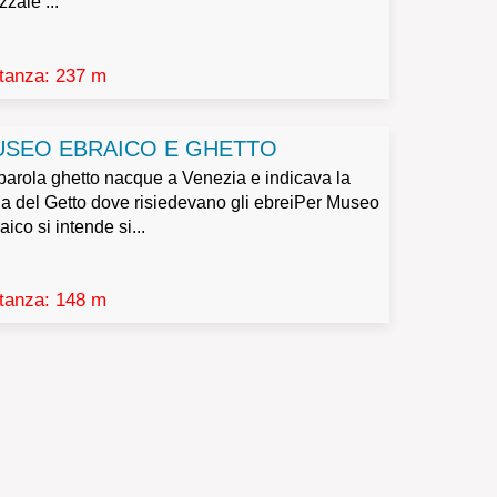
zzale ...
tanza: 237 m
he se non ancora registrati, e la loro
SEO EBRAICO E GHETTO
parola ghetto nacque a Venezia e indicava la
a del Getto dove risiedevano gli ebreiPer Museo
aico si intende si...
tanza: 148 m
o 5, comma 2;
 venirne a conoscenza in qualità di