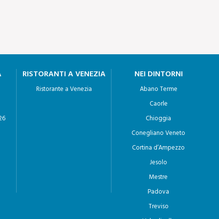
resi quelli di cui non è necessaria la
iguarda il loro contenuto, di coloro ai quali i
A
RISTORANTI A VENEZIA
NEI DINTORNI
ta un impiego di mezzi manifestamente
Ristorante a Venezia
Abano Terme
Caorle
26
Chioggia
Conegliano Veneto
accolta;
Cortina d’Ampezzo
a o per il compimento di ricerche di mercato o di
Jesolo
Mestre
Padova
Treviso