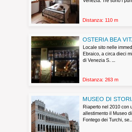
Venezia. Tre sono i punt
Decreto Legislativo n.196/2003, Art. 7 – Diritto d
Distanza: 110 m
1. L’interessato ha diritto di ottenere la confe
comunicazione in forma intelligibile.
OSTERIA BEA VIT
Locale sito nelle immed
Ebraico, a circa dieci m
2. L’interessato ha diritto di ottenere l’indicazi
di Venezia S. ...
a) dell’origine dei dati personali;
b) delle finalità e modalità del trattamento;
Distanza: 263 m
c) della logica applicata in caso di trattamento e
d) degli estremi identificativi del titolare, de
MUSEO DI STORI
e) dei soggetti o delle categorie di soggetti 
Riaperto nel 2010 con 
rappresentante designato nel territorio dello St
allestimento il Museo di
Fontego dei Turchi, se..
3. L’interessato ha diritto di ottenere: