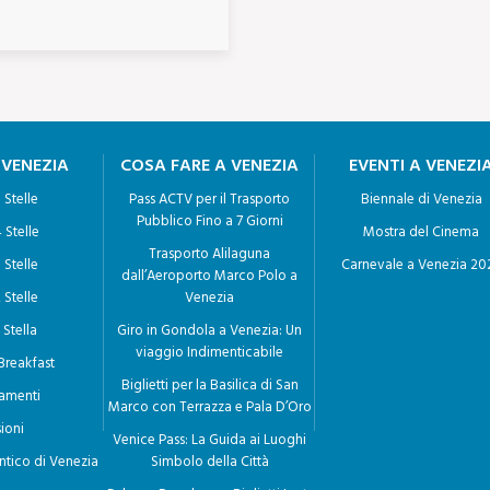
ando vi ha interesse, l’integrazione dei dati;
anonima o il blocco dei dati trattati in violazione di legge, comp
i i dati sono stati raccolti o successivamente trattati;
lettere a) e b) sono state portate a conoscenza, anche per quanto r
 VENEZIA
COSA FARE A VENEZIA
EVENTI A VENEZI
to il caso in cui tale adempimento si rivela impossibile o compor
 Stelle
Pass ACTV per il Trasporto
Biennale di Venezia
Pubblico Fino a 7 Giorni
 Stelle
Mostra del Cinema
Trasporto Alilaguna
 Stelle
Carnevale a Venezia 20
n parte:
dall’Aeroporto Marco Polo a
 Stelle
Venezia
personali che lo riguardano, ancorché pertinenti allo scopo della r
 Stella
Giro in Gondola a Venezia: Un
dano a fini di invio di materiale pubblicitario o di vendita dirett
viaggio Indimenticabile
Breakfast
Biglietti per la Basilica di San
amenti
Marco con Terrazza e Pala D’Oro
ioni
Venice Pass: La Guida ai Luoghi
ntico di Venezia
Simbolo della Città