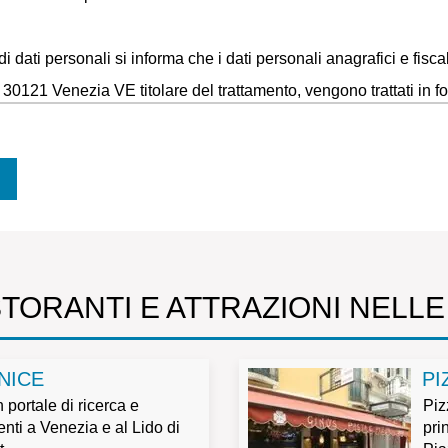
i dati personali si informa che i dati personali anagrafici e fiscal
0121 Venezia VE titolare del trattamento, vengono trattati in fo
onsentire una efficace gestione dei rapporti commerciali.
no essere utilizzati dall’impresa per l’invio di comunicazioni relat
 di marketing, pubblicitarie e promozionali e non saranno trasfer
gatorio, verrà valutato di volta in volta dall’azienda titolare de
hiesti rispetto alla gestione del rapporto commerciale.
tro personale aziendale.
STORANTI E ATTRAZIONI NELLE
NICE
PI
ui all’art. 7 del DL 196/2003 (tra cui i diritti di accesso, rettifica
portale di ricerca e
Piz
ti a Venezia e al Lido di
pri