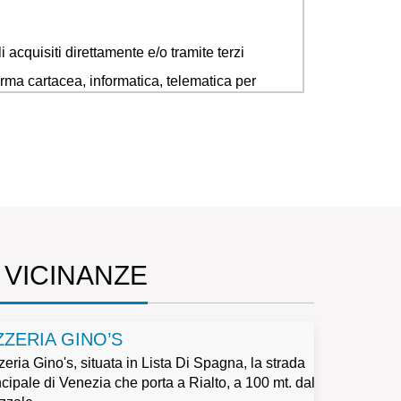
i acquisiti direttamente e/o tramite terzi
rma cartacea, informatica, telematica per
ive a servizi analoghi a quelli oggetto del
iti a terzi.
l trattamento e determinerà le conseguenti
 VICINANZE
ZZERIA GINO’S
, aggiornamento, di opposizione al trattamento e di
zeria Gino's, situata in Lista Di Spagna, la strada
ncipale di Venezia che porta a Rialto, a 100 mt. dal