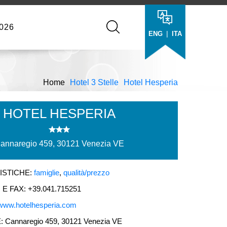
026
|
ENG
ITA
Home
Hotel 3 Stelle
Hotel Hesperia
HOTEL HESPERIA
annaregio 459, 30121 Venezia VE
ISTICHE:
famiglie
,
qualità/prezzo
 FAX: +39.041.715251
www.hotelhesperia.com
Cannaregio 459, 30121 Venezia VE