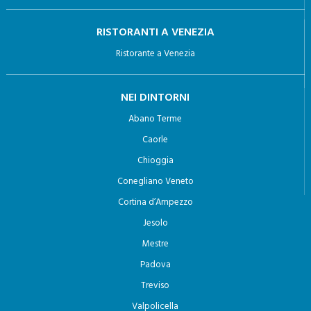
lo riguardano, ancorché pertinenti allo scopo della
RISTORANTI A VENEZIA
raccolta;
Ristorante a Venezia
b) al trattamento di dati personali che lo riguardano a fini
di invio di materiale pubblicitario o di vendita diretta o per
NEI DINTORNI
il compimento di ricerche di mercato o di comunicazione
Abano Terme
commerciale.
Caorle
Chioggia
Conegliano Veneto
Cortina d’Ampezzo
Jesolo
Mestre
Padova
Treviso
Valpolicella