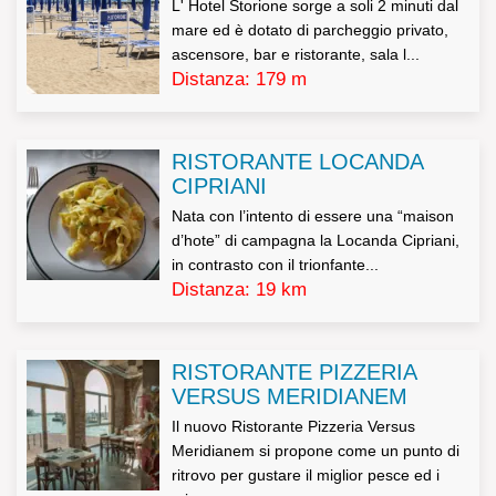
L' Hotel Storione sorge a soli 2 minuti dal
pubblicitarie e promozionali e non saranno trasferiti a
mare ed è dotato di parcheggio privato,
terzi.
ascensore, bar e ristorante, sala l...
Distanza: 179 m
Il mancato conferimento dei dati, ove non obbligatorio,
verrà valutato di volta in volta dall’azienda titolare del
trattamento e determinerà le conseguenti decisioni
RISTORANTE LOCANDA
CIPRIANI
rapportate all’importanza dei dati richiesti rispetto alla
Nata con l’intento di essere una “maison
gestione del rapporto commerciale.
d’hote” di campagna la Locanda Cipriani,
I dati potranno essere conosciuti solo dal nostro
in contrasto con il trionfante...
Distanza: 19 km
personale aziendale.
I dati non saranno oggetto di diffusione.
RISTORANTE PIZZERIA
VERSUS MERIDIANEM
L’interessato potrà esercitare tutti i diritti di cui all’art. 7
Il nuovo Ristorante Pizzeria Versus
del DL 196/2003 (tra cui i diritti di accesso, rettifica,
Meridianem si propone come un punto di
ritrovo per gustare il miglior pesce ed i
aggiornamento, di opposizione al trattamento e di