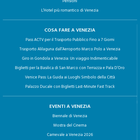
Pensioni
il blocco dei dati trattati in violazione di legge, compresi
L’Hotel più romantico di Venezia
quelli di cui non è necessaria la conservazione in
relazione agli scopi per i quali i dati sono stati raccolti o
COSA FARE A VENEZIA
successivamente trattati;
Pass ACTV per il Trasporto Pubblico Fino a 7 Giorni
c) l’attestazione che le operazioni di cui alle lettere a) e
Trasporto Alilaguna dall’Aeroporto Marco Polo a Venezia
b) sono state portate a conoscenza, anche per quanto
Giro in Gondola a Venezia: Un viaggio Indimenticabile
riguarda il loro contenuto, di coloro ai quali i dati sono
Biglietti per la Basilica di San Marco con Terrazza e Pala D’Oro
stati comunicati o diffusi, eccettuato il caso in cui tale
Venice Pass: La Guida ai Luoghi Simbolo della Città
adempimento si rivela impossibile o comporta un
Palazzo Ducale con Biglietti Last-Minute Fast Track
impiego di mezzi manifestamente sproporzionato rispetto
al diritto tutelato.
EVENTI A VENEZIA
Biennale di Venezia
4. L’interessato ha diritto di opporsi, in tutto o in parte:
Mostra del Cinema
Carnevale a Venezia 2026
a) per motivi legittimi al trattamento dei dati personali che