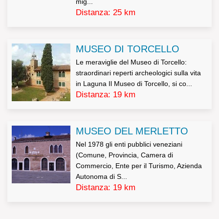
mig...
cancellazione).
Distanza: 25 km
Decreto Legislativo n.196/2003, Art. 7 – Diritto di accesso
MUSEO DI TORCELLO
ai dati personali ed altri diritti
Le meraviglie del Museo di Torcello:
straordinari reperti archeologici sulla vita
in Laguna Il Museo di Torcello, si co...
1. L’interessato ha diritto di ottenere la conferma
Distanza: 19 km
dell’esistenza o meno di dati personali che lo riguardano,
anche se non ancora registrati, e la loro comunicazione
MUSEO DEL MERLETTO
in forma intelligibile.
Nel 1978 gli enti pubblici veneziani
(Comune, Provincia, Camera di
2. L’interessato ha diritto di ottenere l’indicazione:
Commercio, Ente per il Turismo, Azienda
Autonoma di S...
a) dell’origine dei dati personali;
Distanza: 19 km
b) delle finalità e modalità del trattamento;
c) della logica applicata in caso di trattamento effettuato