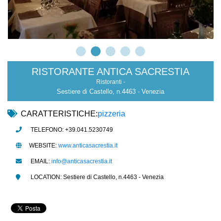
RISTORANTE ANTICA SACRESTIA
Ristoranti -
Sestiere di Castello, n.4463 - Venezia
CARATTERISTICHE:
pizzeria
TELEFONO: +39.041.5230749
WEBSITE:
www.anticasacrestia.it
EMAIL:
info@anticasacrestia.it
LOCATION: Sestiere di Castello, n.4463 - Venezia