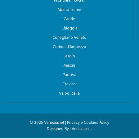
NEI DINTORNI
Abano Terme
Caorle
Chioggia
Conegliano Veneto
Cortina d’Ampezzo
Jesolo
Mestre
Padova
Treviso
Valpolicella
© 2025 Venezia.net |
Privacy e Cookies Policy
Designed By :
Venezia.net