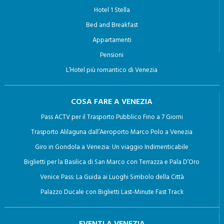
Hotel 1 Stella
a) l’aggiornamento, la rettificazione ovvero, quando vi ha
Bed and Breakfast
interesse, l’integrazione dei dati;
Appartamenti
b) la cancellazione, la trasformazione in forma anonima o
Pensioni
il blocco dei dati trattati in violazione di legge, compresi
L’Hotel più romantico di Venezia
quelli di cui non è necessaria la conservazione in
relazione agli scopi per i quali i dati sono stati raccolti o
COSA FARE A VENEZIA
successivamente trattati;
Pass ACTV per il Trasporto Pubblico Fino a 7 Giorni
c) l’attestazione che le operazioni di cui alle lettere a) e
Trasporto Alilaguna dall’Aeroporto Marco Polo a Venezia
b) sono state portate a conoscenza, anche per quanto
Giro in Gondola a Venezia: Un viaggio Indimenticabile
riguarda il loro contenuto, di coloro ai quali i dati sono
Biglietti per la Basilica di San Marco con Terrazza e Pala D’Oro
stati comunicati o diffusi, eccettuato il caso in cui tale
Venice Pass: La Guida ai Luoghi Simbolo della Città
adempimento si rivela impossibile o comporta un
Palazzo Ducale con Biglietti Last-Minute Fast Track
impiego di mezzi manifestamente sproporzionato rispetto
al diritto tutelato.
EVENTI A VENEZIA