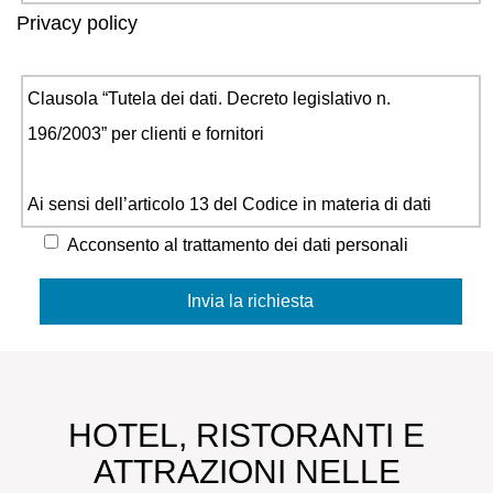
Privacy policy
Clausola “Tutela dei dati. Decreto legislativo n.
196/2003” per clienti e fornitori
Ai sensi dell’articolo 13 del Codice in materia di dati
personali si informa che i dati personali anagrafici e
Acconsento al trattamento dei dati personali
fiscali acquisiti direttamente e/o tramite terzi dall’impresa
Hotel Il Lato Azzurro, via dei Forti 13 – 30141
Sant’Erasmo (VE) titolare del trattamento, vengono
trattati in forma cartacea, informatica, telematica per
esigenze contrattuali e di legge, nonché per consentire
HOTEL, RISTORANTI E
una efficace gestione dei rapporti commerciali.
ATTRAZIONI NELLE
Gli indirizzi di posta elettronica forniti potranno essere