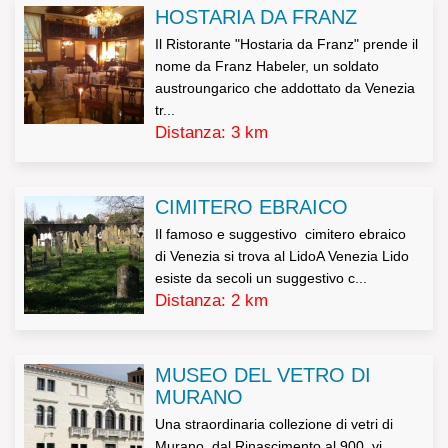
HOSTARIA DA FRANZ
L’interessato potrà esercitare tutti i diritti di cui all’art. 7
Il Ristorante "Hostaria da Franz" prende il
del DL 196/2003 (tra cui i diritti di accesso, rettifica,
nome da Franz Habeler, un soldato
austroungarico che addottato da Venezia
aggiornamento, di opposizione al trattamento e di
tr...
cancellazione).
Distanza: 3 km
Decreto Legislativo n.196/2003, Art. 7 – Diritto di accesso
CIMITERO EBRAICO
ai dati personali ed altri diritti
Il famoso e suggestivo cimitero ebraico
di Venezia si trova al LidoA Venezia Lido
esiste da secoli un suggestivo c...
1. L’interessato ha diritto di ottenere la conferma
Distanza: 2 km
dell’esistenza o meno di dati personali che lo riguardano,
anche se non ancora registrati, e la loro comunicazione
MUSEO DEL VETRO DI
in forma intelligibile.
MURANO
Una straordinaria collezione di vetri di
2. L’interessato ha diritto di ottenere l’indicazione:
Murano, dal Rinascimento al 900, vi