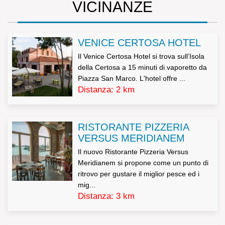
VICINANZE
utilizzati dall’impresa per l’invio di comunicazioni relative
a servizi analoghi a quelli oggetto del rapporto
VENICE CERTOSA HOTEL
commerciale in essere e per operazioni di marketing,
Il Venice Certosa Hotel si trova sull’Isola
pubblicitarie e promozionali e non saranno trasferiti a
della Certosa a 15 minuti di vaporetto da
terzi.
Piazza San Marco. L'hotel offre ...
Distanza: 2 km
Il mancato conferimento dei dati, ove non obbligatorio,
verrà valutato di volta in volta dall’azienda titolare del
trattamento e determinerà le conseguenti decisioni
RISTORANTE PIZZERIA
VERSUS MERIDIANEM
rapportate all’importanza dei dati richiesti rispetto alla
Il nuovo Ristorante Pizzeria Versus
gestione del rapporto commerciale.
Meridianem si propone come un punto di
I dati potranno essere conosciuti solo dal nostro
ritrovo per gustare il miglior pesce ed i
mig...
personale aziendale.
Distanza: 3 km
I dati non saranno oggetto di diffusione.