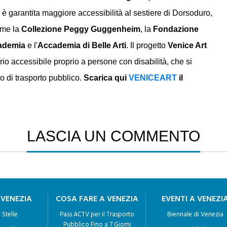
 è garantita maggiore accessibilità al sestiere di Dorsoduro,
come la
Collezione Peggy Guggenheim
, la
Fondazione
cademia
e l'
Accademia di Belle Arti
. Il progetto
Venice Art
io accessibile proprio a persone con disabilità, che si
io di trasporto pubblico.
Scarica qui
VENICEART
il
LASCIA UN COMMENTO
 VENEZIA
COSA FARE A VENEZIA
EVENTI A VENEZI
 Stelle
Pass ACTV per il Trasporto
Biennale di Venezia
Pubblico Fino a 7 Giorni