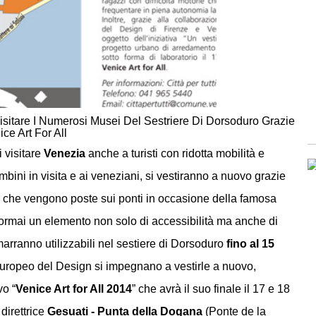
sitare I Numerosi Musei Del Sestriere Di Dorsoduro Grazie
ice Art For All
 visitare
Venezia
anche a turisti con ridotta mobilità e
ambini in visita e ai veneziani, si vestiranno a nuovo grazie
che vengono poste sui ponti in occasione della famosa
ormai un elemento non solo di accessibilità ma anche di
rimarranno utilizzabili nel sestiere di Dorsoduro
fino al 15
o Europeo del Design si impegnano a vestirle a nuovo,
vo “
Venice Art for All 2014
” che avrà il suo finale il 17 e 18
 direttrice
Gesuati - Punta della Dogana
(Ponte de la