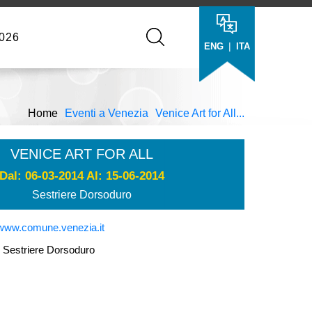
026
|
ENG
ITA
Home
Eventi a Venezia
Venice Art for All...
VENICE ART FOR ALL
Dal: 06-03-2014 Al: 15-06-2014
Sestriere Dorsoduro
www.comune.venezia.it
estriere Dorsoduro