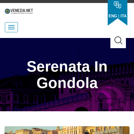
|
ENG
ITA
Serenata In
Gondola