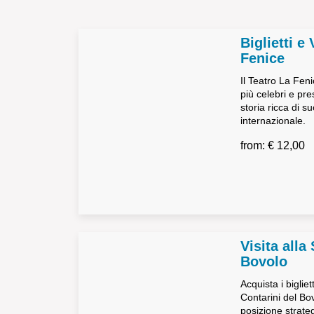
Biglietti e 
Fenice
Il Teatro La Feni
più celebri e pre
storia ricca di s
internazionale.
from: € 12,00
Visita alla
Bovolo
Acquista i bigliet
Contarini del Bov
posizione strate