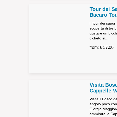
Tour dei S
Bacaro To
Il tour dei sapori
scoperta di tre b
gustare un bicch
cicheto in...
from: € 37,00
Visita Bos
Cappelle V
Visita il Bosco d
angolo poco cono
Giorgio Maggiore
ammirare le Capp