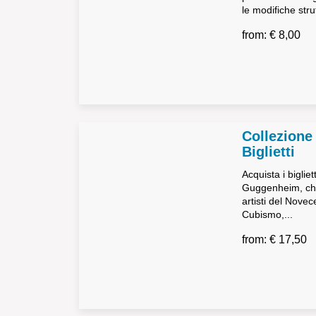
le modifiche strut
from: € 8,00
Collezion
Biglietti
Acquista i biglie
Guggenheim, che
artisti del Novec
Cubismo,...
from: € 17,50