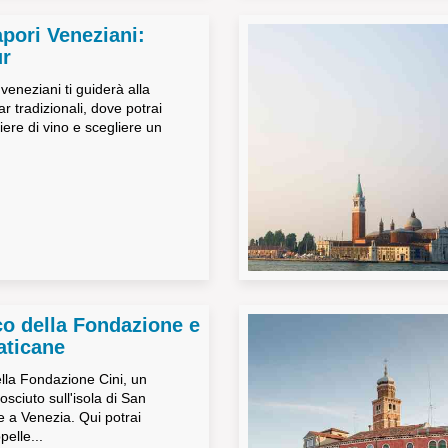
apori Veneziani:
ur
 veneziani ti guiderà alla
ar tradizionali, dove potrai
iere di vino e scegliere un
co della Fondazione e
aticane
ella Fondazione Cini, un
sciuto sull'isola di San
 a Venezia. Qui potrai
elle...