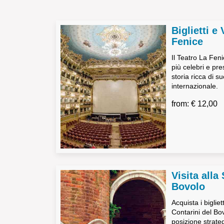
Biglietti e 
Fenice
Il Teatro La Feni
più celebri e pre
storia ricca di s
internazionale.
from: € 12,00
Visita alla
Bovolo
Acquista i bigliet
Contarini del Bov
posizione strate