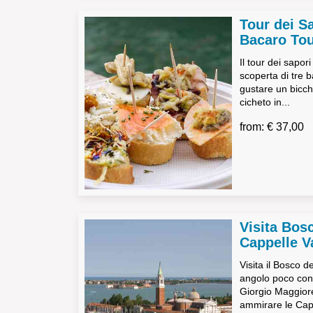
Tour dei S
Bacaro To
Il tour dei sapori
scoperta di tre b
gustare un bicch
cicheto in...
from: € 37,00
Visita Bos
Cappelle V
Visita il Bosco d
angolo poco cono
Giorgio Maggiore
ammirare le Capp