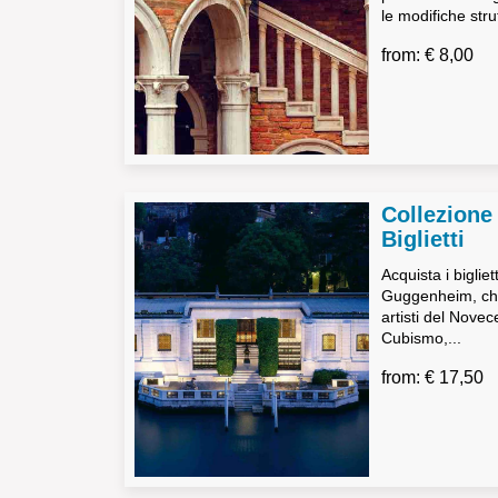
le modifiche strut
from: € 8,00
Collezion
Biglietti
Acquista i biglie
Guggenheim, che
artisti del Novec
Cubismo,...
from: € 17,50