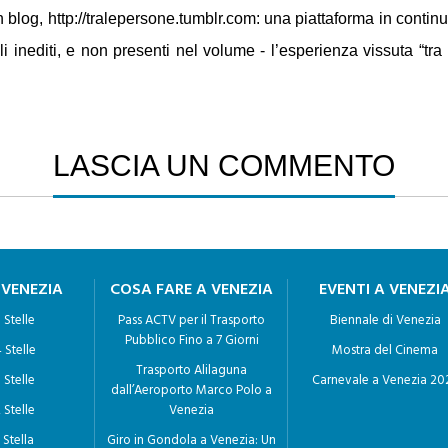
 blog, http://tralepersone.tumblr.com: una piattaforma in conti
ali inediti, e non presenti nel volume - l’esperienza vissuta “tr
LASCIA UN COMMENTO
 VENEZIA
COSA FARE A VENEZIA
EVENTI A VENEZI
 Stelle
Pass ACTV per il Trasporto
Biennale di Venezia
Pubblico Fino a 7 Giorni
 Stelle
Mostra del Cinema
Trasporto Alilaguna
 Stelle
Carnevale a Venezia 20
dall’Aeroporto Marco Polo a
 Stelle
Venezia
 Stella
Giro in Gondola a Venezia: Un