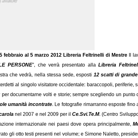
5 febbraio al 5 marzo 2012
Libreria Feltrinelli di Mestre
Il la
LE PERSONE
”, che verrà presentato alla
Libreria Feltrine
tra che vedrà, nella stessa sede, esposti
12 scatti di grande 
erdetti al singolo visitatore occidentale: baraccopoli, periferie, s
ù
per documentarne volti e storie; sempre scegliendo un punto di
gole umanità incontrate
. Le fotografie rimarranno esposte fino 
arola
nel 2007 e nel 2009 per il
Ce.Svi.Te.M
. (Centro Svilupp
razione internazionale nei paesi dove opera principalmente,
M
urato gli otto testi presenti nel volume; e Simone Naletto, presi