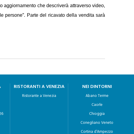
nuo aggiornamento che descriverà attraverso video,
a le persone”. Parte del ricavato della vendita sarà
A
RISTORANTI A VENEZIA
NEI DINTORNI
Ristorante a Venezia
Abano Terme
Caorle
26
Chioggia
Conegliano Veneto
Cortina d’Ampezzo