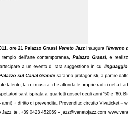
011, ore 21
Palazzo Grassi
Veneto Jazz
inaugura l’
inverno 
 tempio dell’arte contemporanea,
Palazzo Grassi
, e realiz
artecipare a un evento di rara suggestione in cui
linguaggio
Palazzo sul Canal Grande
saranno protagonisti, a partire dall
nale talento, la cui musica, che affonda le proprie radici nella t
pettatori sarà ispirata ai quartetti gospel degli anni ’50 e ’60. B
anni) + diritto di prevendita. Prevendite: circuito Vivaticket – w
to Jazz: tel. +39 0423 452069 – jazz@venetojazz.com www.ven