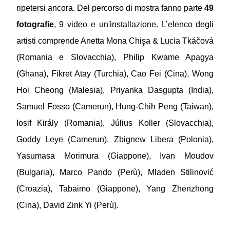
ripetersi ancora. Del percorso di mostra fanno parte
49
fotografie
, 9 video e un'installazione. L’elenco degli
artisti comprende Anetta Mona Chişa & Lucia Tkáčová
(Romania e Slovacchia), Philip Kwame Apagya
(Ghana), Fikret Atay (Turchia), Cao Fei (Cina), Wong
Hoi Cheong (Malesia), Priyanka Dasgupta (India),
Samuel Fosso (Camerun), Hung-Chih Peng (Taiwan),
Iosif Király (Romania), Július Koller (Slovacchia),
Goddy Leye (Camerun), Zbignew Libera (Polonia),
Yasumasa Morimura (Giappone), Ivan Moudov
(Bulgaria), Marco Pando (Perù), Mladen Stilinović
(Croazia), Tabaimo (Giappone), Yang Zhenzhong
(Cina), David Zink Yi (Perù).