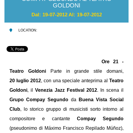
GOLDONI
Dal: 19-07-2012 Al: 19-07-2012
LOCATION:
Ore 21 -
Teatro Goldoni
Parte in grande stile domani,
20 luglio 2012
, con una speciale anteprima al
Teatro
Goldoni
, il
Venezia Jazz Festival 2012
. In scena il
Grupo Compay Segundo
da
Buena Vista Social
Club
, lo storico gruppo di musicisti sorto intorno al
compositore e cantante
Compay Segundo
(pseudonimo di Máximo Francisco Repilado Múñoz),