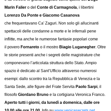
Marin Falier
o del
Conte di
Carmagnola
, i libertini
Lorenzo Da Ponte e Giacomo Casanova
che frequentavano Ca’ Zaguri. Non solo gli allucinanti
spettacoli delle condanne a morte e le infernali pene
inflitte, ma anche le numerose fantasie popolari come
il povero
Fornareto
o il mostro
Biagio Luganegher
. Oltre
le storie presenti anche i segreti delle magistrature che
componevano l’articolata struttura dello Stato. Ampio
spazio è dedicato al Sant’Ufficio attraverso numerosi
esempi: dallo scontro tra la Repubblica di Venezia e la
Santa Sede, alle figure del Frate Servita
Paolo Sarpi
, il
filosofo
Giordano Bruno
e la cortigiana Veronica Franco.
Aperto tutti i giorni, da lunedì a domenica, dalle ore
10.00 alle ore 21.00.
Info su
www.venicesecrets.net